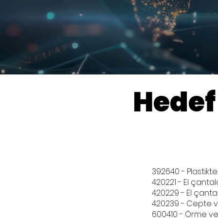
Hedef
392640 - Plastikt
420221 - El çantal
420229 - El çanta
420239 - Cepte v
600410 - Örme vey