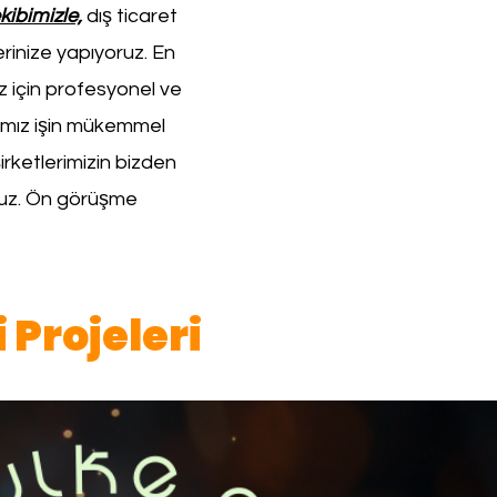
kibimizle,
dış ticaret
rinize yapıyoruz. En
z için profesyonel ve
ğımız işin mükemmel
irketlerimizin bizden
ruz. Ön görüşme
Projeleri