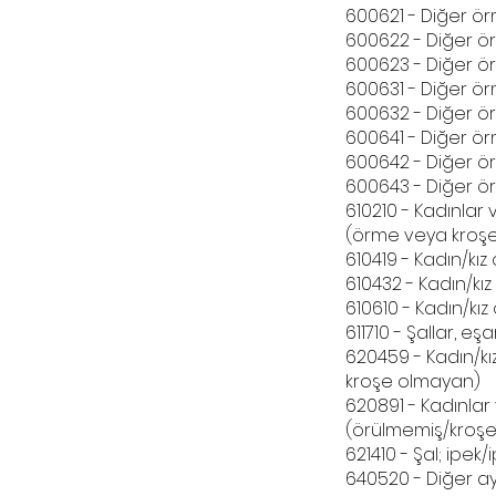
600621 - Diğer ö
600622 - Diğer 
600623 - Diğer ör
600631 - Diğer ör
600632 - Diğer ö
600641 - Diğer ör
600642 - Diğer ö
600643 - Diğer örm
610210 - Kadınlar 
(örme veya kroşe
610419 - Kadın/kı
610432 - Kadın/kı
610610 - Kadın/kı
611710 - Şallar, e
620459 - Kadın/k
kroşe olmayan)
620891 - Kadınlar 
(örülmemiş/kroş
621410 - Şal; ipe
640520 - Diğer a