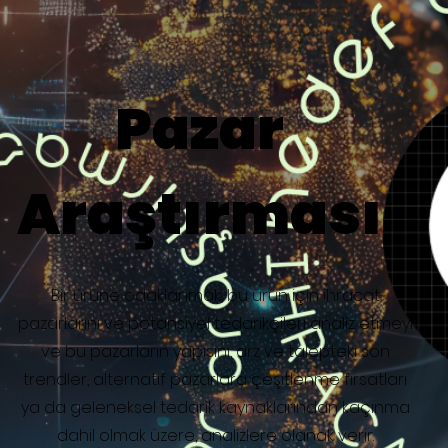
Pazar
Araştırması
Bir ürüne odaklanmak, bu ürün için ihracat
pazarlarını ve potansiyel tedarikçileri analiz etmeyi
ve bu pazarların yapısını, arz ve talepteki son
trendler, alternatif pazarlara çeşitlenme fırsatları
ya da geleneksel tedarik kaynaklarından kaçınma
dahil olmak üzere, analizlere olanak verir.