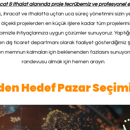
racat & ithalat alanında proje tecrübemiz ve profesyonel e
 ihracat ve ithalatta uçtan uca süreç yönetimini sizin ye
lçekli projelerden en küçük işlere kadar tüm projelerini
bimizle ihtiyaçlarınıza uygun çözümler sunuyoruz. Yaptı
n dış ticaret departmanı olarak faaliyet gösterdiğimiz ş
ten memnun kalmaları için beklenenden fazlasını sunuyo
randevusu almak için hemen arayın.
en Hedef Pazar Seçimi 