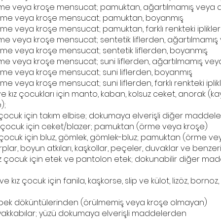
rme veya kroşe mensucat; pamuktan, ağartılmamış veya a
örme veya kroşe mensucat; pamuktan, boyanmış
me veya kroşe mensucat; pamuktan, farklı renkteki iplikle
me veya kroşe mensucat; sentetik liflerden, ağartılmamış 
rme veya kroşe mensucat; sentetik liflerden, boyanmış
me veya kroşe mensucat; suni liflerden, ağartılmamış vey
rme veya kroşe mensucat; suni liflerden, boyanmış
e veya kroşe mensucat; suni liflerden, farklı renkteki ipli
ve kız çocukları için manto, kaban, kolsuz ceket, anorak (kaya
);
z çocuk için takım elbise; dokumaya elverişli diğer madde
z çocuk için ceket/blazer; pamuktan (örme veya kroşe)
z çocuk için bluz, gömlek, gömlek-bluz; pamuktan (örme ve
şarplar, boyun atkıları, kaşkollar, peçeler, duvaklar ve benz
ız çocuk için etek ve pantolon etek; dokunabilir diğer m
ve kız çocuk için fanila, kaşkorse, slip ve külot, lizöz, borno
e
k/ipek döküntülerinden (örülmemiş veya kroşe olmayan)
yakkabılar; yüzü dokumaya elverişli maddelerden