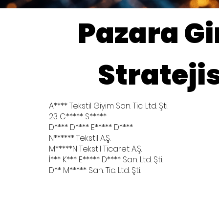
Pazara Gi
Stratejis
A**** Tekstil Giyim San. Tic. Ltd. Şti.
23 C***** S*****
D**** D**** E***** D****
N****** Tekstil A.Ş.
M*****N Tekstil Ticaret A.Ş.
İ*** K*** E***** D**** San. Ltd. Şti.
D** M***** San. Tic. Ltd. Şti.