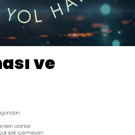
ası ve
e/rugandan
erden olanlar
çuk iplik içermeyen