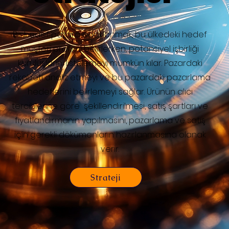
Bir hedef pazara odaklanmak, bu ülkedeki hedef
müşteri profilini belirlerken, potansiyel işbirliği
kuruluşlarını listelemeyi mümkün kılar. Pazardaki
rekabeti analiz etmeyi ve bu pazardaki pazarlama
hedeflerini belirlemeyi sağlar. Ürünün alıcı
tercihlerine göre şekillendirilmesi, satış şartları ve
fiyatlandırmanın yapılmasını, pazarlama ve satış
için gerekli dökümanların hazırlanmasına olanak
verir.
Strateji