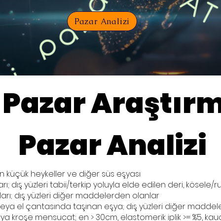
Pazar Analizi
 Pazar Araştırm
Pazar Analizi
en küçük heykeller ve diğer süs eşyası
arı; dış yüzleri tabii/terkip yoluyla elde edilen deri, kösel
ları; dış yüzleri diğer maddelerden olanlar
eya el çantasında taşınan eşya; dış yüzleri diğer maddel
a kroşe mensucat; en > 30cm, elastomerik iplik >= %5, kau