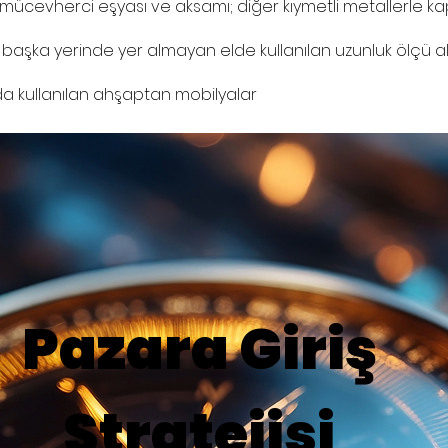
 mücevherci eşyası ve aksamı; diğer kıymetli metallerle k
 başka yerinde yer almayan elde kullanılan uzunluk ölçü ale
da kullanılan ahşaptan mobilyalar
Pazara Giriş
Stratejisi