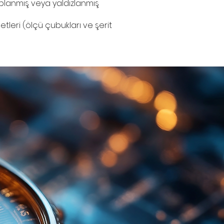
aplanmış veya yaldızlanmış
tleri (ölçü çubukları ve şerit