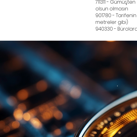
711311 - Gümüşten
olsun olmasın
901780 - Tarifenin
metreler gibi)
940330 - Bürolar