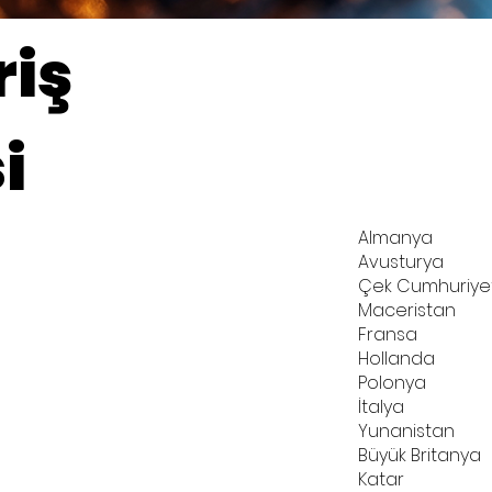
riş
i
Almanya
Avusturya
Çek Cumhuriye
Maceristan
Fransa
Hollanda
Polonya
İtalya
Yunanistan
Büyük Britanya
Katar