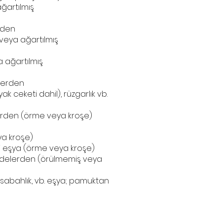
ğartılmış
rden
veya ağartılmış
a ağartılmış
klerden
k ceketi dahil), rüzgarlık vb.
lerden (örme veya kroşe)
ya kroşe)
eri eşya (örme veya kroşe)
addelerden (örülmemiş veya
z, sabahlık, vb. eşya; pamuktan