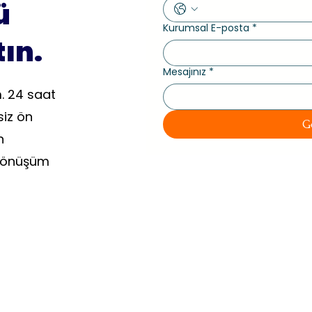
ü
Kurumsal E-posta
*
ın.
Mesajınız
*
m. 24 saat
siz ön
G
n
l dönüşüm
Bilgi
Ara
Çözümler
Dış Ticaret Yönetimi
Blog
Bili