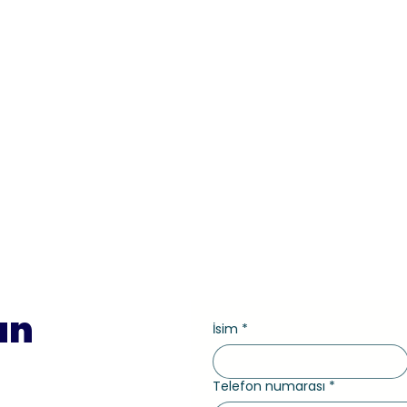
un
İsim
*
Telefon numarası
*