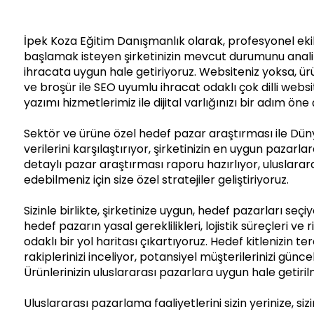
İpek Koza Eğitim Danışmanlık olarak, profesyonel eki
başlamak isteyen şirketinizin mevcut durumunu analiz ed
ihracata uygun hale getiriyoruz. Websiteniz yoksa, ü
ve broşür ile SEO uyumlu ihracat odaklı çok dilli websit
yazımı hizmetlerimiz ile dijital varlığınızı bir adım öne
Sektör ve ürüne özel hedef pazar araştırması ile Düny
verilerini karşılaştırıyor, şirketinizin en uygun pazarlar
detaylı pazar araştırması raporu hazırlıyor, uluslara
edebilmeniz için size özel stratejiler geliştiriyoruz.
Sizinle birlikte, şirketinize uygun, hedef pazarları seçi
hedef pazarın yasal gereklilikleri, lojistik süreçleri ve r
odaklı bir yol haritası çıkartıyoruz. Hedef kitlenizin ter
rakiplerinizi inceliyor, potansiyel müşterilerinizi güncel
Ürünlerinizin uluslararası pazarlara uygun hale getiril
Uluslararası pazarlama faaliyetlerini sizin yerinize, siz