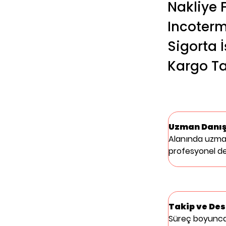
Nakliye 
Incoterm
Sigorta İ
Kargo Ta
Uzman Danı
Alanında uzma
profesyonel d
Takip ve De
Süreç boyunca 