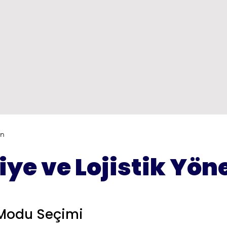
ön
iye ve Lojistik Yön
Modu Seçimi