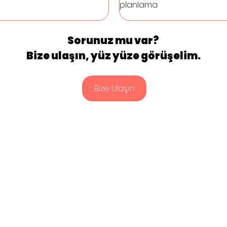
planlama
Sorunuz mu var? 
Bize ulaşın, yüz yüze görüşelim. 
Bize Ulaşın
Bilgi
Ara
Çözümler
Dış Ticaret Yönetimi
Blog
Bili
Prov
Dijital Dönüşüm
Vaka Çalışmaları