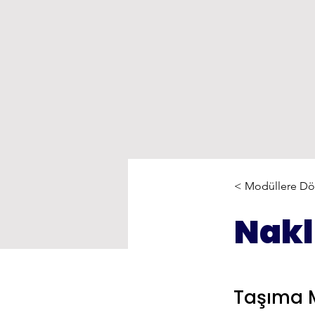
< Modüllere D
Nakl
Taşıma 