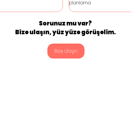
planlama
Sorunuz mu var? 
Bize ulaşın, yüz yüze görüşelim. 
Bize Ulaşın
Bilgi
Ara
Çözümler
Dış Ticaret Yönetimi
Blog
Bili
Prov
Dijital Dönüşüm
Vaka Çalışmaları