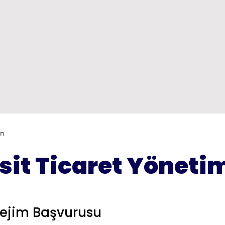
ön
sit Ticaret Yöneti
Rejim Başvurusu