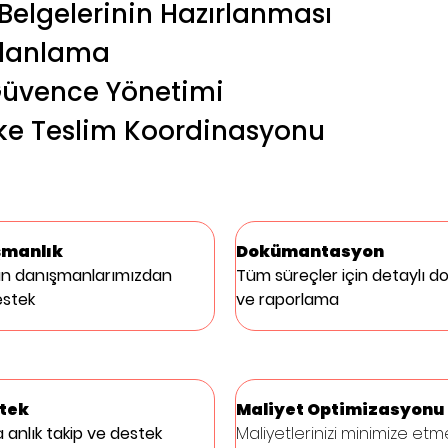
elgelerinin Hazırlanması
 Planlama
Güvence Yönetimi
ke Teslim Koordinasyonu
şmanlık
Dokümantasyon
n danışmanlarımızdan 
Tüm süreçler için detaylı 
estek
ve raporlama
stek
Maliyet Optimizasyonu
anlık takip ve destek 
Maliyetlerinizi minimize etme