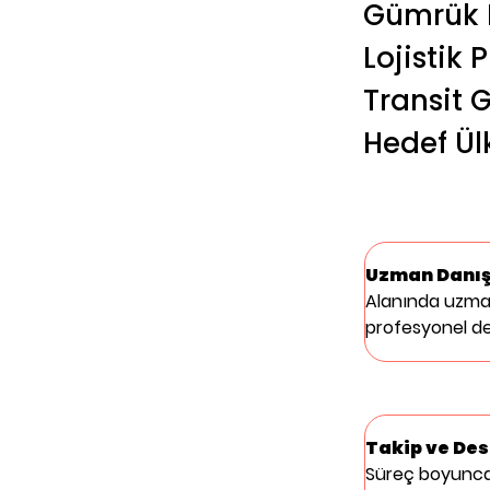
Gümrük B
Lojistik
Transit 
Hedef Ül
Uzman Danı
Alanında uzma
profesyonel d
Takip ve De
Süreç boyunca 