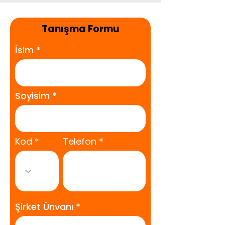
Tanışma Formu
İsim
Soyisim
Kod
Telefon
Şirket Ünvanı