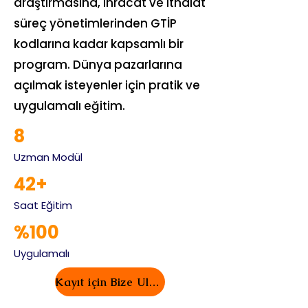
araştırmasına, ihracat ve ithalat
süreç yönetimlerinden GTİP
kodlarına kadar kapsamlı bir
program. Dünya pazarlarına
açılmak isteyenler için pratik ve
uygulamalı eğitim.
8
Uzman Modül
42+
Saat Eğitim
%100
Uygulamalı
Kayıt için Bize Ulaşın