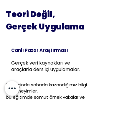
Teori Değil,
Gerçek Uygulama
Canlı Pazar Araştırması
Gerçek veri kaynakları ve
araçlarla ders içi uygulamalar.
Yıllar içinde sahada kazandığımız bilgi
ve deneyimler,
bu eğitimde somut örnek vakalar ve
canlı uygulamalar aracılığıyla
aktarılıyor.
Her ders, gerçek dış ticaret
senaryoları üzerinden ilerliyor. GTİP